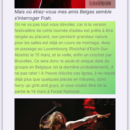
Mais où étiez-vous mes amis Belges semble
s’interroger Frah.
On ne va pas tout vous dévoiler, car si la version
festivalière de cette tournée d’adieu est prête à être
rangée au placard, son pendant grandeur nature
pour les salles est déjà en cours de montage. Avec
un passage au Luxembourg (Rockhal d’Esch-Sur-
Alzette) le 15 mars, et la veille, enfin un crochet par
Bruxelles. Ce sera donc la seule et unique date du
groupe en Belgique (et la dernière probablement). A
ne pas rater ! A l’heure d’écrire ces lignes, il ne restait
déjà plus que quelques places en tribunes, donc
hurry up girls and guys
, si vous voulez être de la
partie le 14 mars à Forest National.