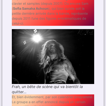
clavier et samples (depuis 2007). Ou encore Sam
(
Sofia Samaha Achoun
), qui bien qu’elle soit la
petite dernière arrivée dans la bande, représente
depuis 2011 l’une des figures emblématiques de
celui-ci.
Frah, un bête de scène qui va bientôt la
quitter…
Et, bien évidemment, par son calendrier programmé.
Le groupe a en effet annoncé depuis un certain