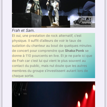
Frah et Sam.
Et oui, une prestation de rock alternatif, c’est
physique. Il suffit d’ailleurs de voir le taux de
sudation du chanteur au bout de quelques minutes
de concert pour comprendre que
Shaka Ponk
se
donne à 110 pourcents en live. Et je ne parle ici que
de Frah car c’est lui qui vient le plus souvent au
contact du public, mais nul doute que les autres
membres du groupe s’investissent autant lors de
chaque sortie.