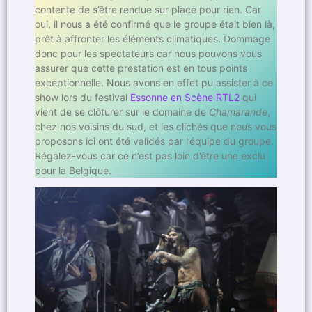
contente de s’être rendue sur place pour rien. Car
oui, il nous a été confirmé que le groupe était bien là,
prêt à affronter les éléments climatiques. Dommage
donc pour les spectateurs car nous pouvons vous
assurer que cette prestation est en tous points
exceptionnelle. Nous avons en effet pu assister à ce
show lors du festival
Essonne en Scène RTL2
qui
vient de se clôturer sur le domaine de
Chamarande
,
chez nos voisins du sud, et les clichés que nous vous
proposons ici ont été validés par l’équipe du groupe.
Régalez-vous car ce n’est pas loin d’être une exclu
pour la Belgique.