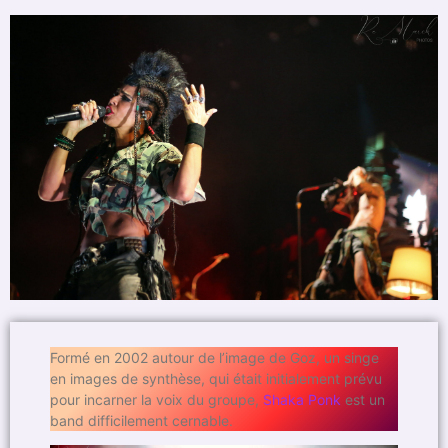
Formé en 2002 autour de l’image de Goz, un singe
en images de synthèse, qui était initialement prévu
pour incarner la voix du groupe,
Shaka Ponk
est un
band difficilement cernable.