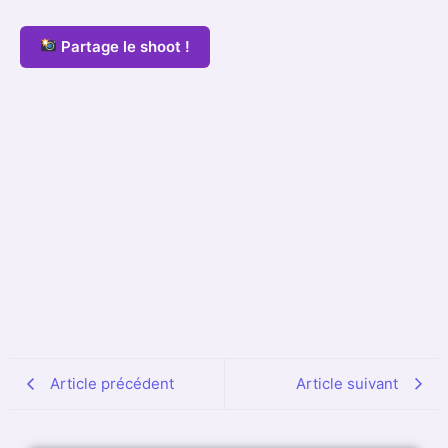
Partage le shoot !
ReMarck
Team
ConFestMag
All Posts
Article précédent
Article suivant