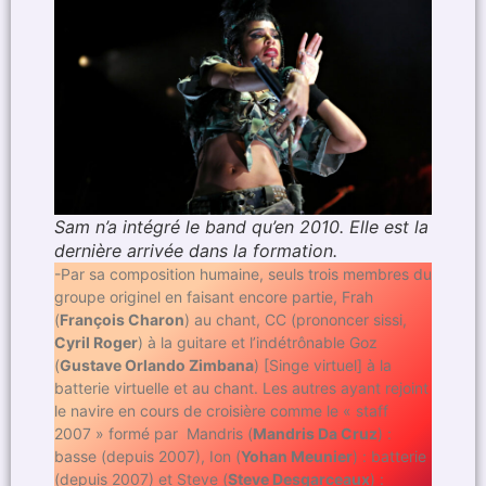
Sam n’a intégré le band qu’en 2010. Elle est la
dernière arrivée dans la formation.
-Par sa composition humaine, seuls trois membres du
groupe originel en faisant encore partie, Frah
(
François Charon
) au chant, CC (prononcer sissi,
Cyril Roger
) à la guitare et l’indétrônable Goz
(
Gustave Orlando Zimbana
) [Singe virtuel] à la
batterie virtuelle et au chant. Les autres ayant rejoint
le navire en cours de croisière comme le « staff
2007 » formé par Mandris (
Mandris Da Cruz
) :
basse (depuis 2007), Ion (
Yohan Meunier
) : batterie
(depuis 2007) et Steve (
Steve Desgarceaux
) :