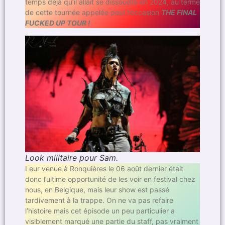
temps déjà qu’il allait se dissoudre en 2024, au terme
de cette tournée appelée pour l’occasion
THE FINAL
FUCKED UP TOUR !
Look militaire pour Sam.
Leur venue à Ronquières le 06 août dernier était
donc l’ultime opportunité de les voir en festival chez
nous, en Belgique, mais leur show est passé
tardivement à la trappe. On ne va pas refaire
l’histoire mais cet épisode un peu particulier a
visiblement marqué une partie du staff, pas vraiment