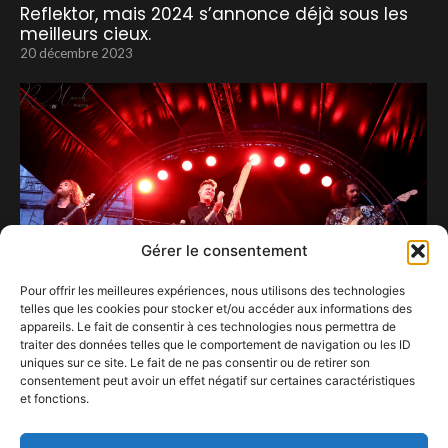
Reflektor, mais 2024 s’annonce déjà sous les
meilleurs cieux.
20 décembre 2023
Gérer le consentement
Pour offrir les meilleures expériences, nous utilisons des technologies
telles que les cookies pour stocker et/ou accéder aux informations des
appareils. Le fait de consentir à ces technologies nous permettra de
traiter des données telles que le comportement de navigation ou les ID
uniques sur ce site. Le fait de ne pas consentir ou de retirer son
Les concerts gratuits en ville et la traduction
consentement peut avoir un effet négatif sur certaines caractéristiques
en langue des signes, les vraies bonnes idées
et fonctions.
des Francos.
23 juillet 2024